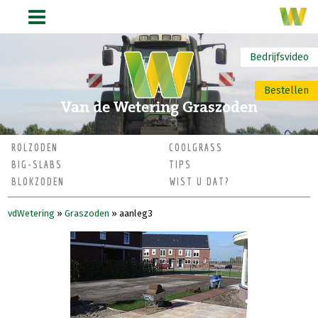
Bedrijfsvideo
Bestellen
Van de Wetering Graszoden
ROLZODEN
COOLGRASS
BIG-SLABS
TIPS
BLOKZODEN
WIST U DAT?
vdWetering
»
Graszoden
»
aanleg3