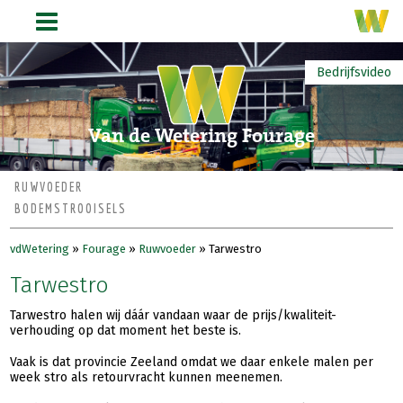
Bedrijfsvideo
Van de Wetering Fourage
RUWVOEDER
BODEMSTROOISELS
vdWetering
»
Fourage
»
Ruwvoeder
»
Tarwestro
Tarwestro
Tarwestro halen wij dáár vandaan waar de prijs/kwaliteit-
verhouding op dat moment het beste is.
Vaak is dat provincie Zeeland omdat we daar enkele malen per
week stro als retourvracht kunnen meenemen.