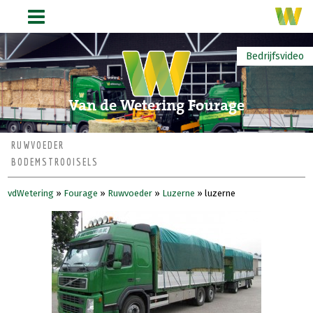
Bedrijfsvideo
Van de Wetering Fourage
RUWVOEDER
BODEMSTROOISELS
vdWetering
»
Fourage
»
Ruwvoeder
»
Luzerne
»
luzerne