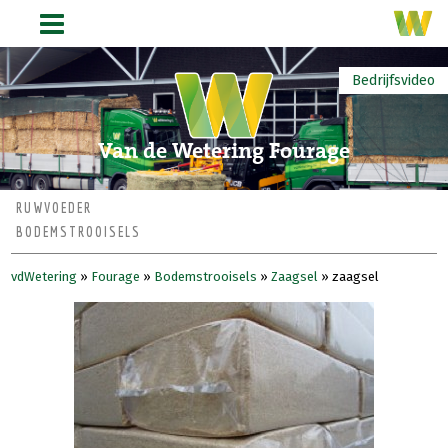
Bedrijfsvideo
Van de Wetering Fourage
RUWVOEDER
BODEMSTROOISELS
vdWetering
»
Fourage
»
Bodemstrooisels
»
Zaagsel
»
zaagsel