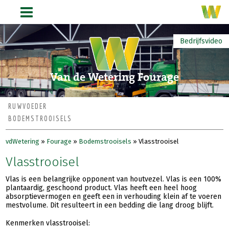
Bedrijfsvideo
Van de Wetering Fourage
RUWVOEDER
BODEMSTROOISELS
vdWetering
»
Fourage
»
Bodemstrooisels
»
Vlasstrooisel
Vlasstrooisel
Vlas is een belangrijke opponent van houtvezel. Vlas is een 100%
plantaardig, geschoond product. Vlas heeft een heel hoog
absorptievermogen en geeft een in verhouding klein af te voeren
mestvolume. Dit resulteert in een bedding die lang droog blijft.
Kenmerken vlasstrooisel: