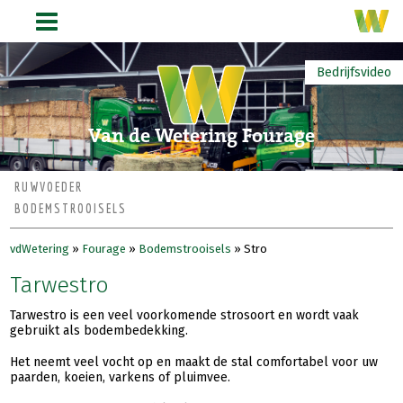
Bedrijfsvideo
Van de Wetering Fourage
RUWVOEDER
BODEMSTROOISELS
vdWetering
»
Fourage
»
Bodemstrooisels
»
Stro
Tarwestro
Tarwestro is een veel voorkomende strosoort en wordt vaak
gebruikt als bodembedekking.
Het neemt veel vocht op en maakt de stal comfortabel voor uw
paarden, koeien, varkens of pluimvee.