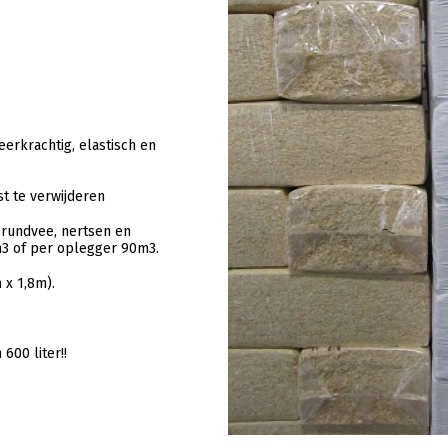
eerkrachtig, elastisch en
st te verwijderen
 rundvee, nertsen en
m3 of per oplegger 90m3.
 x 1,8m).
600 liter!!