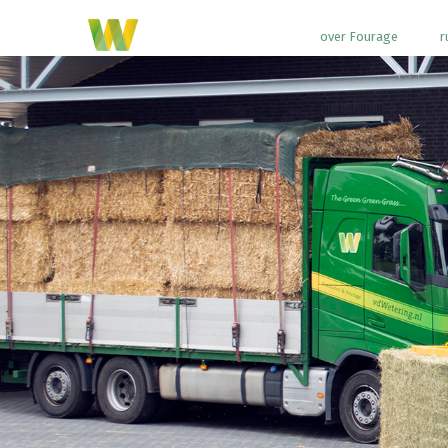
over Fourage
r