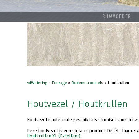
RUWVOEDER
vdWetering
»
Fourage
»
Bodemstrooisels
»
Houtkrullen
Houtvezel / Houtkrullen
Houtvezel is uitermate geschikt als strooisel voor in uw
Deze houtvezel is een stofarm product. De iéts luxere va
Houtkrullen XL (Excellent)
.