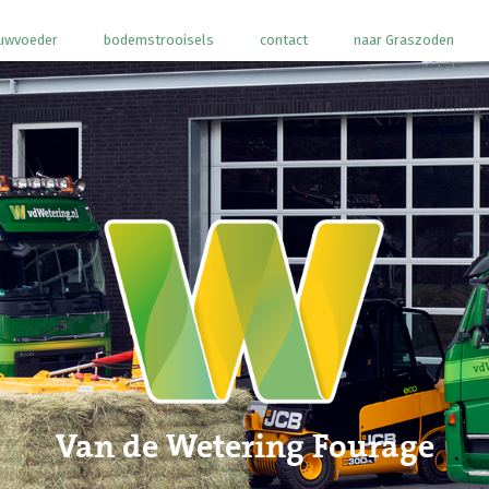
uwvoeder
bodemstrooisels
contact
naar Graszoden
Van de Wetering Fourage