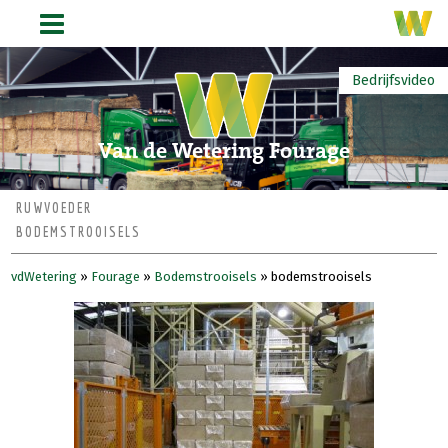
Bedrijfsvideo
Van de Wetering Fourage
RUWVOEDER
BODEMSTROOISELS
vdWetering
»
Fourage
»
Bodemstrooisels
»
bodemstrooisels