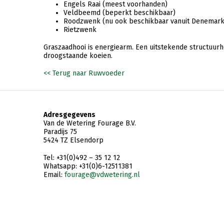
Engels Raai (meest voorhanden)
Veldbeemd (beperkt beschikbaar)
Roodzwenk (nu ook beschikbaar vanuit Denemar
Rietzwenk
Graszaadhooi is energiearm. Een uitstekende structuu
droogstaande koeien.
<< Terug naar Ruwvoeder
Adresgegevens
Van de Wetering Fourage B.V.
Paradijs 75
5424 TZ Elsendorp
Tel: +31(0)492 – 35 12 12
Whatsapp: +31(0)6-12511381
Email:
fourage@vdwetering.nl