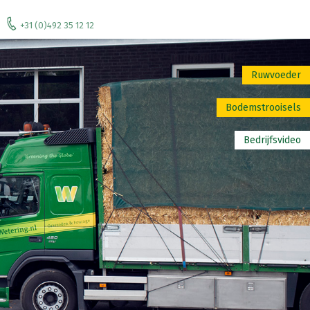
+31 (0)492 35 12 12
Ruwvoeder
Bodemstrooisels
Bedrijfsvideo