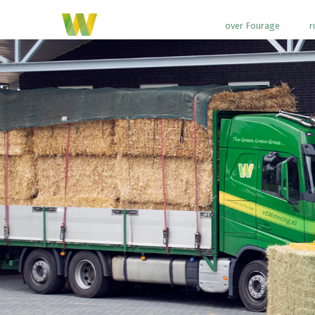
over Fourage
r