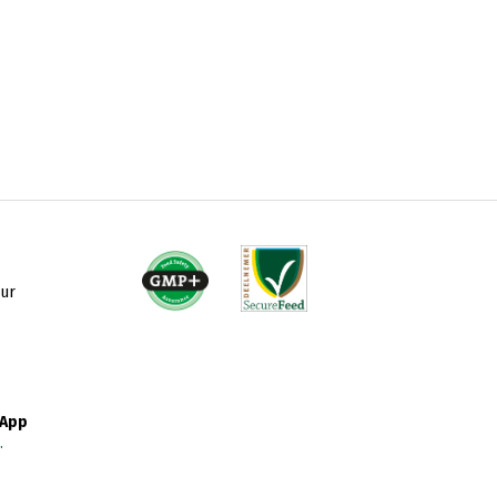
uur
sApp
.