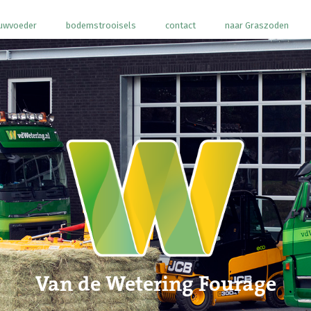
uwvoeder
bodemstrooisels
contact
naar Graszoden
Van de Wetering Fourage