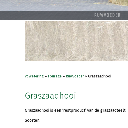
RUWVOEDER
vdWetering
»
Fourage
»
Ruwvoeder
»
Graszaadhooi
Graszaadhooi
Graszaadhooi is een ‘restproduct’ van de graszaadteelt.
Soorten: