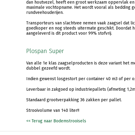
dan houtvezel, heeft een groot werkzaam oppervlak en
maximale vochtopname. Het wordt vooral als bedding ge
rundveehouderijen.
Transporteurs van slachtvee nemen vaak zaagsel dat lich
goedkoper en nog steeds uitermate geschikt. Doordat h
aangeleverd is dit product voor 99% stofvrij.
Plospan Super
Van alle 1e klas zaagselproducten is deze variant het me
dubbel gezeefd wordt.
Indien gewenst losgestort per container 40 m3 of per 
Leverbaar in zakgoed op industriepallets (afmeting 1,2m
Standaard grootverpakking 36 zakken per pallet.
Strooivolume van 140 liter!!
<< Terug naar Bodemstrooisels