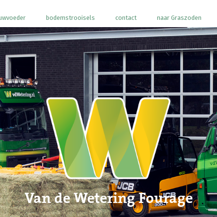
uwvoeder
bodemstrooisels
contact
naar Graszoden
Van de Wetering Fourage