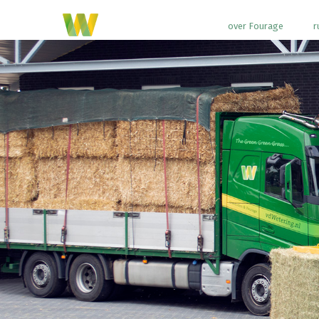
over Fourage
r