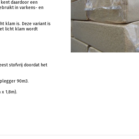
 kent daardoor een
bruikt in varkens- en
t klam is. Deze variant is
et licht klam wordt
est stofvrij doordat het
oplegger 90m3.
 x 1,8m).